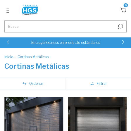
0
Entrega Express en producto estándares
Inicio
.
Cortinas Metálicas
Cortinas Metálicas
Ordenar
Filtrar