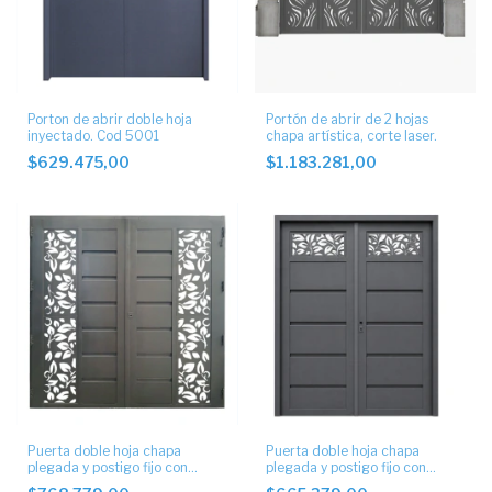
Porton de abrir doble hoja
Portón de abrir de 2 hojas
inyectado. Cod 5001
chapa artística, corte laser.
$629.475,00
$1.183.281,00
Puerta doble hoja chapa
Puerta doble hoja chapa
plegada y postigo fijo con
plegada y postigo fijo con
chapa decorada
chapa artística