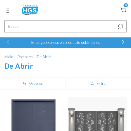
0
Entrega Express en producto estándares
Inicio
.
Portones
.
De Abrir
De Abrir
Ordenar
Filtrar