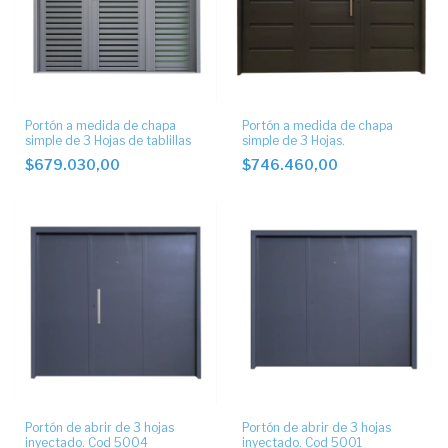
Portón a medida de chapa
Portón a medida de chapa
simple de 3 Hojas de tablillas
simple de 3 Hojas.
$679.030,00
$746.460,00
Portón de abrir de 3 hojas
Portón de abrir de 3 hojas
inyectado. Cod 5004
inyectado. Cod 5001