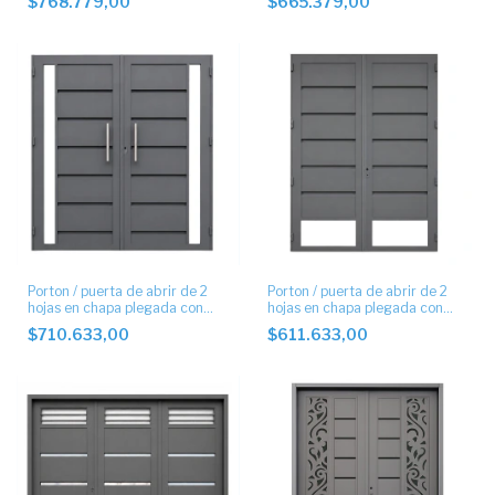
$768.779,00
$665.379,00
Porton / puerta de abrir de 2
Porton / puerta de abrir de 2
hojas en chapa plegada con
hojas en chapa plegada con
postigo lateral
postigo inferior.
$710.633,00
$611.633,00