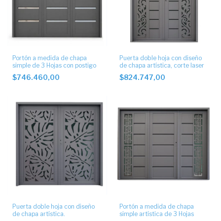
Portón a medida de chapa
Puerta doble hoja con diseño
simple de 3 Hojas con postigo
de chapa artística, corte laser
$746.460,00
$824.747,00
Puerta doble hoja con diseño
Portón a medida de chapa
de chapa artística.
simple artística de 3 Hojas