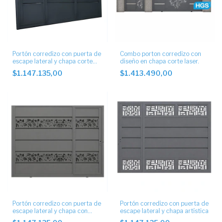
Portón corredizo con puerta de
Combo porton corredizo con
escape lateral y chapa corte
diseño en chapa corte laser.
laser
$1.147.135,00
$1.413.490,00
Portón corredizo con puerta de
Portón corredizo con puerta de
escape lateral y chapa con
escape lateral y chapa artística
diseño