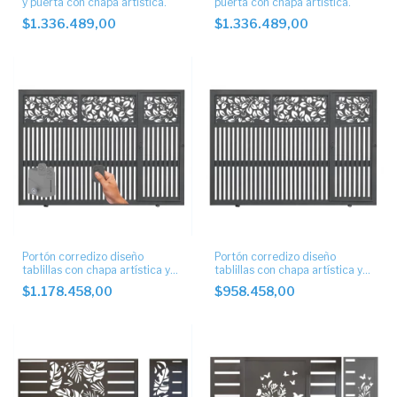
y puerta con chapa artística.
puerta con chapa artística.
$1.336.489,00
$1.336.489,00
Portón corredizo diseño
Portón corredizo diseño
tablillas con chapa artística y
tablillas con chapa artística y
puerta de escape automático
puerta de escape
$1.178.458,00
$958.458,00