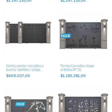
$1.147.135,00
$1.147.135,00
Combo porton corredizo y
Portón Corredizo chapa
puerta, tablillas y chapa
artística N° 16.
decorada
$669.037,00
$1.183.281,00