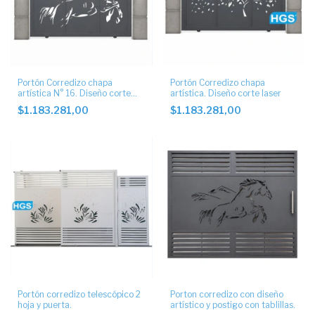
Portón Corredizo chapa
Portón Corredizo chapa
artística N° 16. Diseño corte
artística. Diseño corte laser
laser
$1.183.281,00
$1.183.281,00
Portón corredizo telescópico 2
Porton corredizo con diseño
hoja y puerta.
artístico y postigo con tablillas.