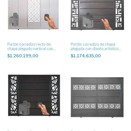
Portón corredizo recto de
Portón corredizo de chapa
chapa plegado vertical con
plegada con diseño artístico
diseño artístico automático
con motor
$1.260.199,00
$1.174.635,00