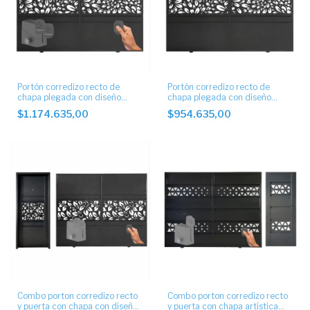
Portón corredizo recto de
Portón corredizo recto de
chapa plegada con diseño
chapa plegada con diseño
artístico automático.
calado
$1.174.635,00
$954.635,00
Combo porton corredizo recto
Combo porton corredizo recto
y puerta con chapa con diseño
y puerta con chapa artística