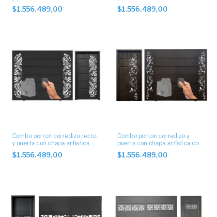
automático
automático
$1.556.489,00
$1.556.489,00
Combo porton corredizo recto
Combo porton corredizo y
y puerta con chapa artística
puerta con chapa artística con
automático
motor
$1.556.489,00
$1.556.489,00