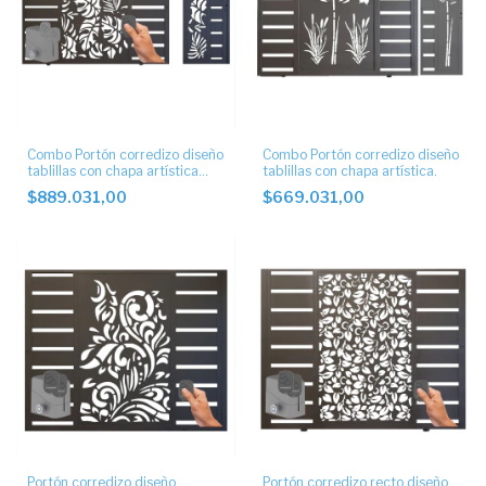
Combo Portón corredizo diseño
Combo Portón corredizo diseño
tablillas con chapa artística
tablillas con chapa artística.
con motor
$889.031,00
$669.031,00
Portón corredizo diseño
Portón corredizo recto diseño