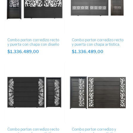
Combo porton corredizo recto
Combo porton corredizo recto
y puerta con chapa con diseño
y puerta con chapa artística.
$1.336.489,00
$1.336.489,00
Combo porton corredizo recto
Combo porton corredizo y