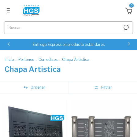
0
Entrega Express en producto estándares
Inicio
.
Portones
.
Corredizos
.
Chapa Artistica
Chapa Artistica
Ordenar
Filtrar