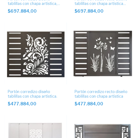
tablillas con chapa artística,
tablillas con chapa artística
automático.
automático
$697.884,00
$697.884,00
Portón corredizo diseño
Portón corredizo recto diseño
tablillas con chapa artística.
tablillas con chapa artística
$477.884,00
$477.884,00