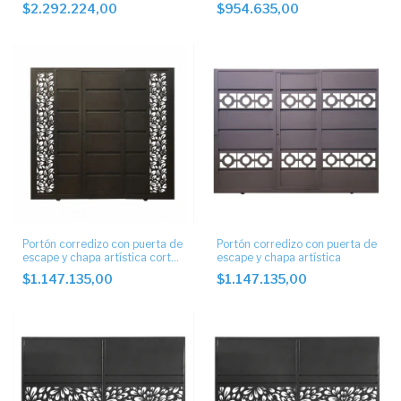
$2.292.224,00
$954.635,00
Portón corredizo con puerta de
Portón corredizo con puerta de
escape y chapa artística corte
escape y chapa artística
laser
$1.147.135,00
$1.147.135,00