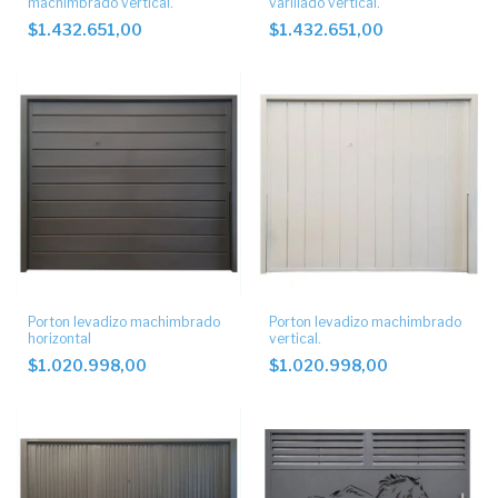
machimbrado vertical.
varillado vertical.
$1.432.651,00
$1.432.651,00
Porton levadizo machimbrado
Porton levadizo machimbrado
horizontal
vertical.
$1.020.998,00
$1.020.998,00