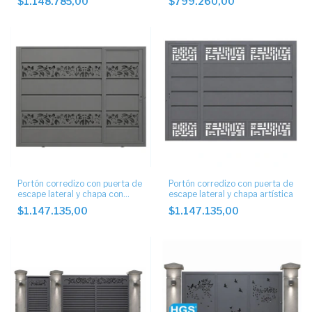
$1.148.785,00
$799.260,00
Portón corredizo con puerta de
Portón corredizo con puerta de
escape lateral y chapa con
escape lateral y chapa artística
diseño
$1.147.135,00
$1.147.135,00