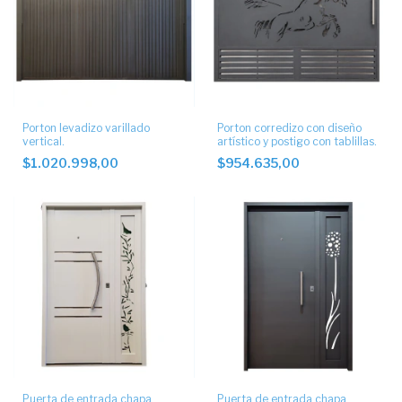
Porton levadizo varillado
Porton corredizo con diseño
vertical.
artístico y postigo con tablillas.
$1.020.998,00
$954.635,00
Puerta de entrada chapa
Puerta de entrada chapa