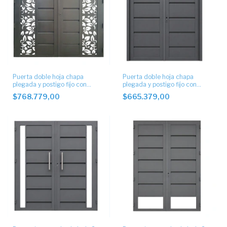
Puerta doble hoja chapa
Puerta doble hoja chapa
plegada y postigo fijo con
plegada y postigo fijo con
chapa decorada
chapa artística
$768.779,00
$665.379,00