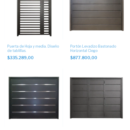
Puerta de Hoja y media. Diseño
Portón Levadizo Bastonado
de tablillas.
Horizontal Ciego
$335.289,00
$877.800,00