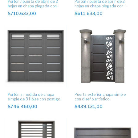
Porton / puerta de abrir de 2
Porton / puerta de abrir de 2
hojas en chapa plegada con
hojas en chapa plegada con
postigo lateral
postigo inferior.
$710.633,00
$611.633,00
Portón a medida de chapa
Puerta exterior chapa simple
simple de 3 Hojas con postigo
con diseño artístico .
$746.460,00
$439.131,00