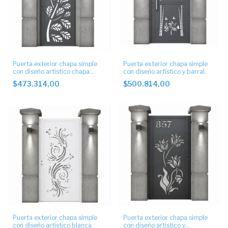
Puerta exterior chapa simple
Puerta exterior chapa simple
con diseño artístico chapa
con diseño artístico y barral.
corte laser
$473.314,00
$500.814,00
Puerta exterior chapa simple
Puerta exterior chapa simple
con diseño artístico blanca
con diseño artístico y