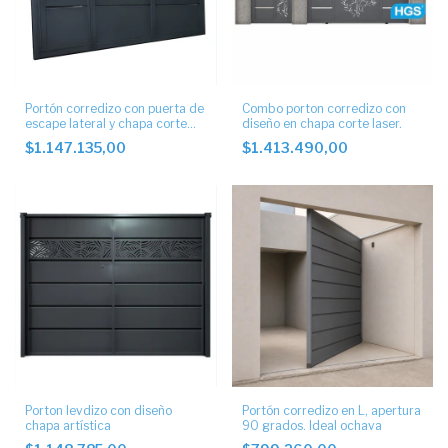
Portón corredizo con puerta de
Combo porton corredizo con
escape lateral y chapa corte
diseño en chapa corte laser.
laser
$1.147.135,00
$1.413.490,00
Porton levdizo con diseño
Portón corredizo en L, apertura
chapa artística
90 grados. Ideal ochava