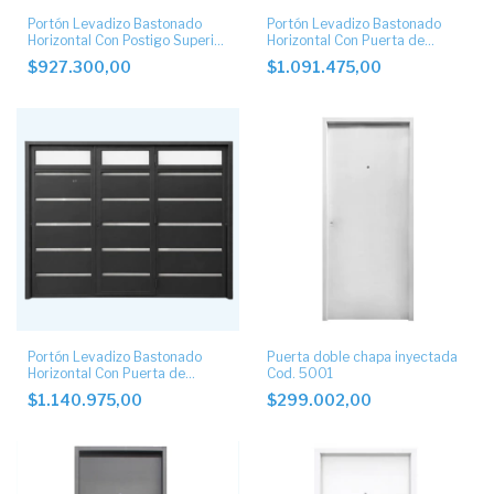
Portón Levadizo Bastonado
Portón Levadizo Bastonado
Horizontal Con Postigo Superior
Horizontal Con Puerta de
y Apliques de Acero Inoxidable
Escape central y Postigos
$927.300,00
$1.091.475,00
Superiores
Portón Levadizo Bastonado
Puerta doble chapa inyectada
Horizontal Con Puerta de
Cod. 5001
Escape central, Postigos
$1.140.975,00
$299.002,00
Superiores y Apliques de Acero
Inoxidable