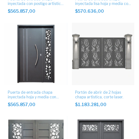
inyectada con postigo artístico.
inyectada lisa hoja y media con
Hoja y media
postigo artístico
$565.857,00
$570.636,00
Puerta de entrada chapa
Portón de abrir de 2 hojas
inyectada hoja y media con
chapa artística, corte laser.
postigo artístico
$565.857,00
$1.183.281,00