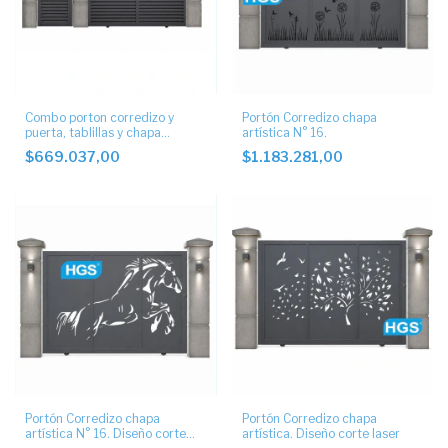
Combo porton corredizo y
Portón Corredizo chapa
puerta, tablillas y chapa
artística N° 16.
decorada
$669.037,00
$1.183.281,00
Portón Corredizo chapa
Portón Corredizo chapa
artística N° 16. Diseño corte
artística. Diseño corte laser