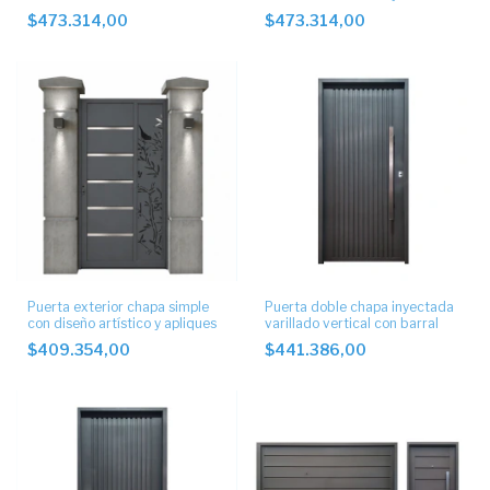
numeración de casa
$473.314,00
$473.314,00
Puerta exterior chapa simple
Puerta doble chapa inyectada
con diseño artístico y apliques
varillado vertical con barral
$409.354,00
$441.386,00