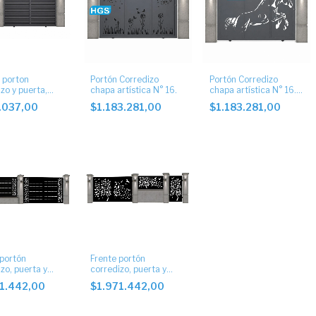
porton
Portón Corredizo
Portón Corredizo
zo y puerta,
chapa artística N° 16.
chapa artística N° 16.
as y chapa
Diseño corte laser
.037,00
$1.183.281,00
$1.183.281,00
ada
 portón
Frente portón
zo, puerta y
corredizo, puerta y
jo chapa
paño fijo
71.442,00
$1.971.442,00
ca