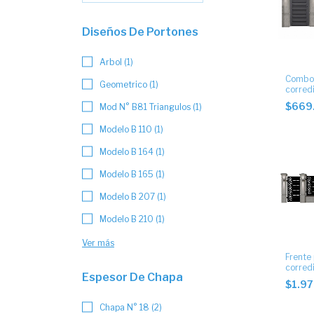
Diseños De Portones
Arbol (1)
Combo 
Geometrico (1)
corredi
tablill
$669
Mod N° B81 Triangulos (1)
decor
Modelo B 110 (1)
Modelo B 164 (1)
Modelo B 165 (1)
Modelo B 207 (1)
Modelo B 210 (1)
Ver más
Frente
corredi
Espesor De Chapa
paño fi
$1.9
artísti
Chapa N° 18 (2)