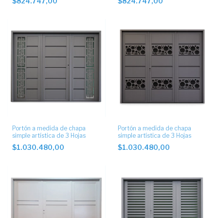
$824.747,00
$824.747,00
Portón a medida de chapa
Portón a medida de chapa
simple artística de 3 Hojas
simple artística de 3 Hojas
$1.030.480,00
$1.030.480,00