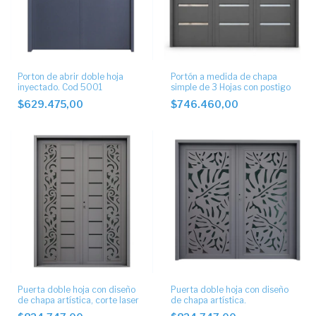
Porton de abrir doble hoja
Portón a medida de chapa
inyectado. Cod 5001
simple de 3 Hojas con postigo
$629.475,00
$746.460,00
Puerta doble hoja con diseño
Puerta doble hoja con diseño
de chapa artística, corte laser
de chapa artística.