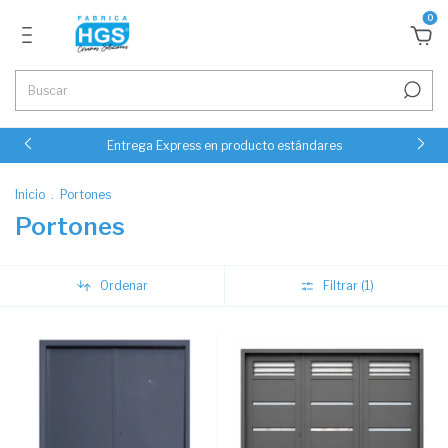
0
Entrega Express en producto estándares
Inicio
.
Portones
Portones
Ordenar
Filtrar (
1
)