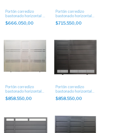
Portón corredizo
Portón corredizo
bastonado horizontal 4
bastonado horizontal
buñas con apliques
ciego con apliques de
$666.050,00
$715.550,00
acero
Portón corredizo
Portón corredizo
bastonado horizontal
bastonado horizontal
con puerta central
con puerta y postigo
$858.550,00
$858.550,00