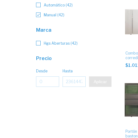
Automático (42)
Manual (42)
Marca
Hgs Aberturas (42)
Combo 
Precio
corredi
baston
$1.0
buñas 
Desde
Hasta
Aplicar
Portón
baston