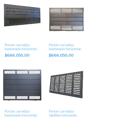
Portón corredizo
Portón corredizo
bastonado horizontal
bastonado horizontal
postigo inferior de
postigo superior e
$666.050,00
$666.050,00
40cm
inferior
Portón corredizo
Portón corredizo
bastonado horizontal
tablillas horizontal