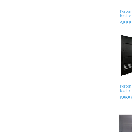
Portón
baston
ciego.
$666
Portón
baston
puerta 
$858