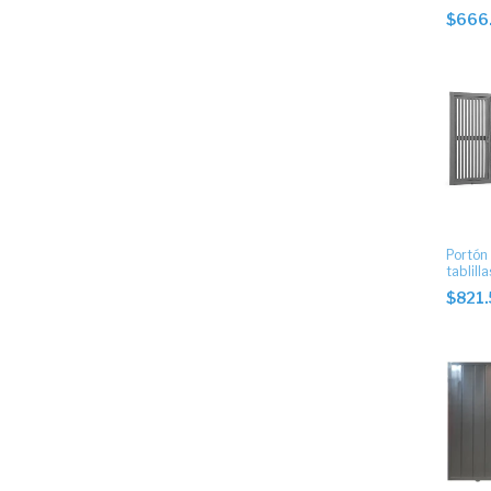
postigo
$666
inferio
Portón
tablill
con pue
$821