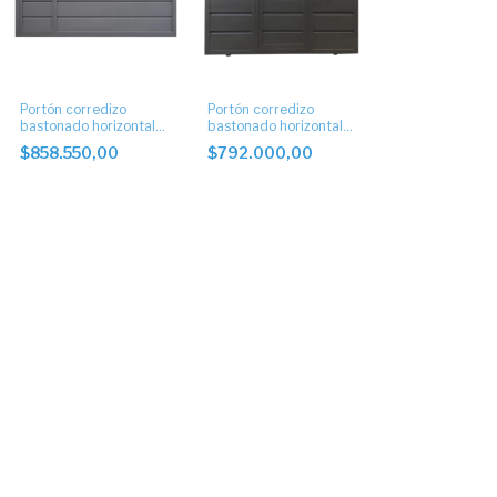
Portón corredizo
Portón corredizo
bastonado horizontal
bastonado horizontal
con puerta y postigo
con puerta central
$858.550,00
$792.000,00