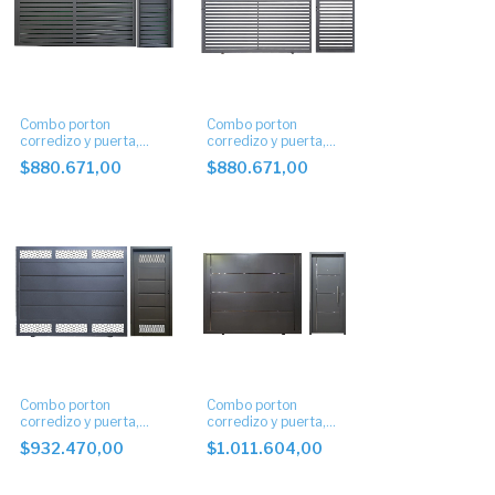
Combo porton
Combo porton
corredizo y puerta,
corredizo y puerta,
tablillas de 10 cm.
tablillas de 5 cm
$880.671,00
$880.671,00
Combo porton
Combo porton
corredizo y puerta,
corredizo y puerta,
bastonado horizontal
bastonado horizontal 3
$932.470,00
$1.011.604,00
con postigo
buñas.