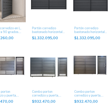
corredizo en L,
Portón corredizo
Portón corredizo
ra 90 grados.
bastonado horizontal
bastonado horizontal
ochava
doble hoja con postigo
doble hoja
.260,00
$1.332.095,00
$1.332.095,00
porton
Combo porton
Combo porton
zo y puerta,
corredizo y puerta,
corredizo y puerta,
ado horizontal
bastonado horizontal
bastonado horizontal
.470,00
$932.470,00
$932.470,00
tigo.
con postigo
ciego