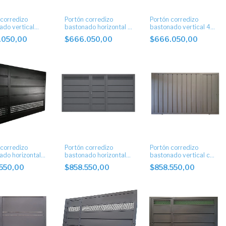
 corredizo
Portón corredizo
Portón corredizo
ado vertical
bastonado horizontal 3
bastonado vertical 4
buñas con apliques.
buñas con apliques.
.050,00
$666.050,00
$666.050,00
 corredizo
Portón corredizo
Portón corredizo
ado horizontal
bastonado horizontal
bastonado vertical con
lateral y postigo
puerta central
puerta lateral
.550,00
$858.550,00
$858.550,00