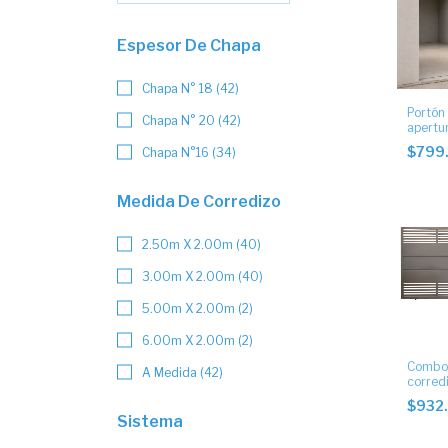
Espesor De Chapa
Chapa N° 18 (42)
Portón 
Chapa N° 20 (42)
apertu
Ideal 
$799
Chapa N°16 (34)
Medida De Corredizo
2.50m X 2.00m (40)
3.00m X 2.00m (40)
5.00m X 2.00m (2)
6.00m X 2.00m (2)
Combo 
A Medida (42)
corredi
baston
$932
con pos
Sistema