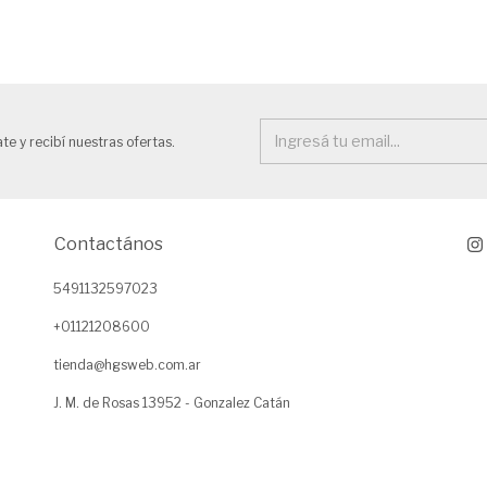
te y recibí nuestras ofertas.
Contactános
5491132597023
+01121208600
tienda@hgsweb.com.ar
J. M. de Rosas 13952 - Gonzalez Catán