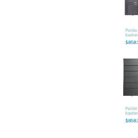
Portón
baston
con pu
$858
Portón
baston
con pue
$858