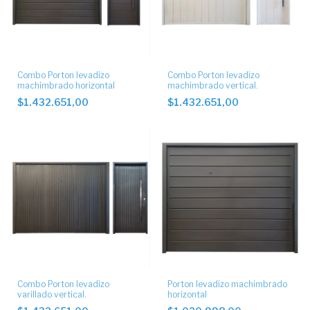
Combo Porton levadizo
Combo Porton levadizo
machimbrado horizontal
machimbrado vertical.
$1.432.651,00
$1.432.651,00
Combo Porton levadizo
Porton levadizo machimbrado
varillado vertical.
horizontal