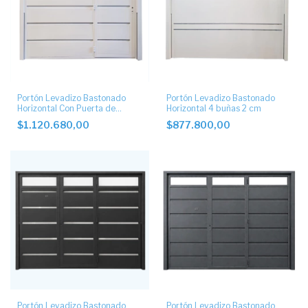
Portón Levadizo Bastonado
Portón Levadizo Bastonado
Horizontal Con Puerta de
Horizontal 4 buñas 2 cm
Escape Lateral y postigo
$1.120.680,00
$877.800,00
Portón Levadizo Bastonado
Portón Levadizo Bastonado