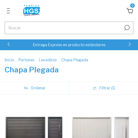
0
Entrega Express en producto estándares
Inicio
.
Portones
.
Levadizos
.
Chapa Plegada
Chapa Plegada
Ordenar
Filtrar (
1
)