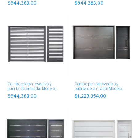
tablillas 10cm vertical
tablillas 10cm horizontal.
$944.383,00
$944.383,00
Combo porton levadizo y
Combo porton levadizo y
puerta de entrada. Modelo
puerta de entrada. Modelo
tablillas 5cm horizontal.
ciego con apliques 4 buñas
$944.383,00
$1.223.354,00
2cm.