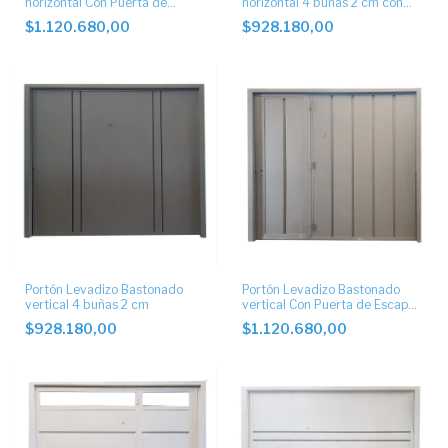
horizontal Con Puerta de
horizontal 4 buñas 2 cm con
Escape central y postigo
postigo.
$1.120.680,00
$928.180,00
Portón Levadizo Bastonado
Portón Levadizo Bastonado
vertical 4 buñas 2 cm
vertical Con Puerta de Escape
Lateral.
$928.180,00
$1.120.680,00