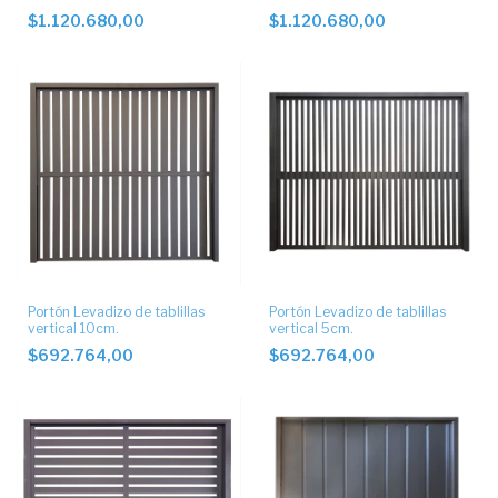
Escape lateral y postigo
Escape lateral
$1.120.680,00
$1.120.680,00
Portón Levadizo de tablillas
Portón Levadizo de tablillas
vertical 10cm.
vertical 5cm.
$692.764,00
$692.764,00