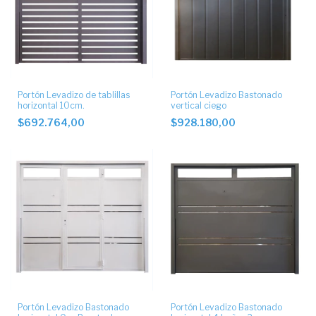
Portón Levadizo de tablillas
Portón Levadizo Bastonado
horizontal 10cm.
vertical ciego
$692.764,00
$928.180,00
Portón Levadizo Bastonado
Portón Levadizo Bastonado