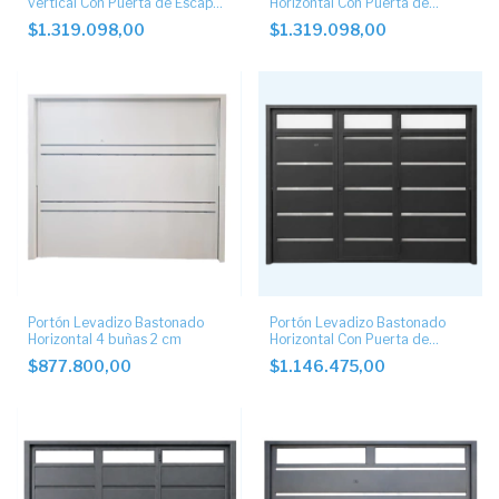
vertical Con Puerta de Escape
Horizontal Con Puerta de
Lateral.
Escape Lateral y postigo
$1.319.098,00
$1.319.098,00
Portón Levadizo Bastonado
Portón Levadizo Bastonado
Horizontal 4 buñas 2 cm
Horizontal Con Puerta de
Escape central, Postigos
$877.800,00
$1.146.475,00
Superiores y Apliques de Acero
Inoxidable