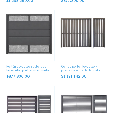
$1.239.260,00
$877.800,00
Portón Levadizo Bastonado
Combo porton levadizo y
horizontal, postigos con metal
puerta de entrada. Modelo
desplegado.
tablillas 10cm vertical
$877.800,00
$1.121.142,00