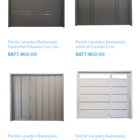
Portón Levadizo Bastonado
Portón Levadizo Bastonado
horizontal 4 buñas 2 cm con
vertical 4 buñas 2 cm
postigo.
$877.800,00
$877.800,00
Portón Levadizo Bastonado
Portón Levadizo Bastonado