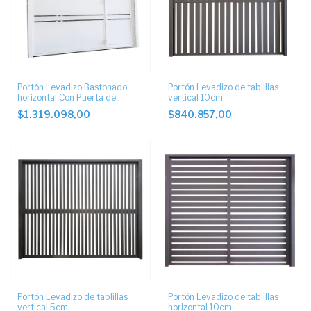
Portón Levadizo Bastonado
Portón Levadizo de tablillas
horizontal Con Puerta de
vertical 10cm.
Escape lateral
$1.319.098,00
$840.857,00
Portón Levadizo de tablillas
Portón Levadizo de tablillas
vertical 5cm.
horizontal 10cm.