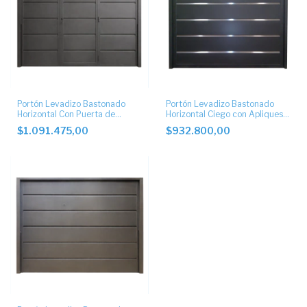
Portón Levadizo Bastonado
Portón Levadizo Bastonado
Horizontal Con Puerta de
Horizontal Ciego con Apliques
Escape central
de Acero Inoxidable
$1.091.475,00
$932.800,00