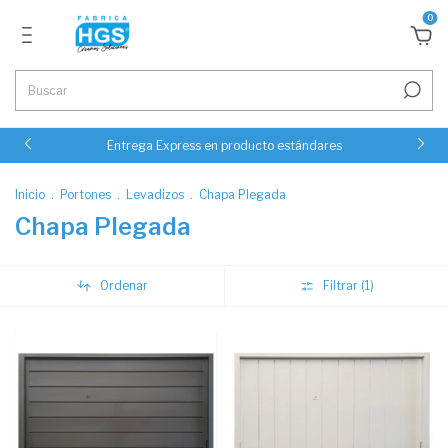
0
Entrega Express en producto estándares
Inicio
.
Portones
.
Levadizos
.
Chapa Plegada
Chapa Plegada
Ordenar
Filtrar (
1
)