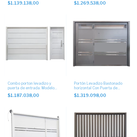
ciego con apliques 4 buñas
ciego con apliques
$1.139.138,00
$1.269.538,00
2cm.
Combo porton levadizo y
Portón Levadizo Bastonado
puerta de entrada. Modelo
horizontal Con Puerta de
ciego.
Escape lateral y postigo
$1.187.038,00
$1.319.098,00