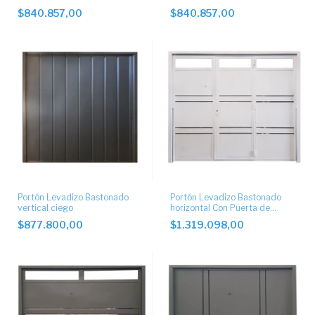
$840.857,00
$840.857,00
Portón Levadizo Bastonado
Portón Levadizo Bastonado
vertical ciego
horizontal Con Puerta de
Escape central y postigo
$877.800,00
$1.319.098,00