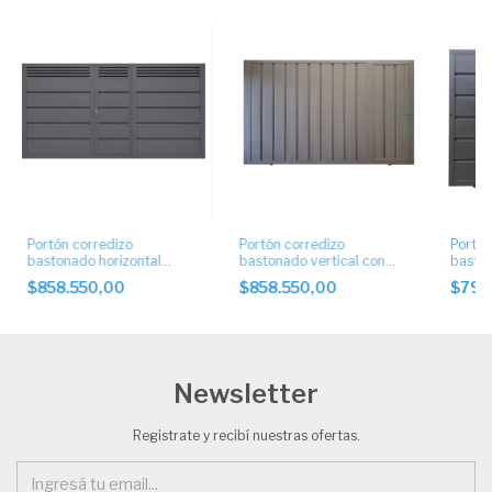
Portón corredizo
Portón corredizo
Portón
bastonado horizontal
bastonado vertical con
baston
puerta central
puerta lateral
puerta
$858.550,00
$858.550,00
$792
Newsletter
Registrate y recibí nuestras ofertas.