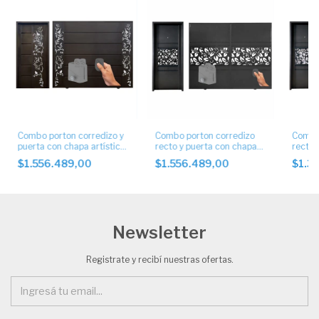
Combo porton corredizo y
Combo porton corredizo
Combo
puerta con chapa artística
recto y puerta con chapa
recto 
con motor
con diseño automático
con di
$1.556.489,00
$1.556.489,00
$1.3
Newsletter
Registrate y recibí nuestras ofertas.