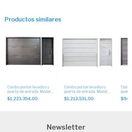
Productos similares
Combo porton levadizo y
Combo porton levadizo y
Combo 
puerta de entrada. Modelo
puerta de entrada. Modelo
puerta
ciego con apliques 4 buñas
ciego.
tablil
$1.223.354,00
$1.213.531,00
$944
2cm.
Newsletter