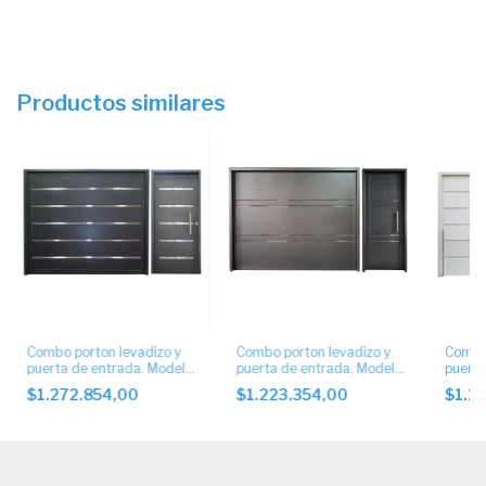
Productos similares
Combo porton levadizo y
Combo porton levadizo y
Combo 
puerta de entrada. Modelo
puerta de entrada. Modelo
puerta
ciego con apliques
ciego con apliques 4 buñas
ciego.
$1.272.854,00
$1.223.354,00
$1.2
2cm.