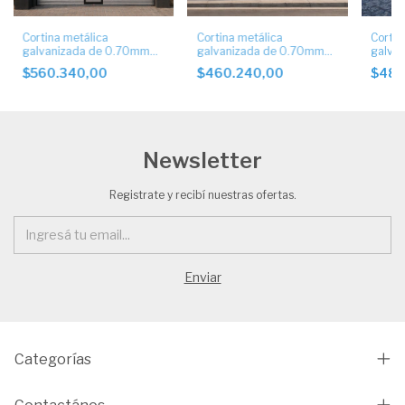
Cortina metálica
Cortina metálica
Cortin
galvanizada de 0.70mm
galvanizada de 0.70mm
galva
de espesor, con puerta de
de espesor.
micro
$560.340,00
$460.240,00
$486
escape.
0.70m
Newsletter
Registrate y recibí nuestras ofertas.
Categorías