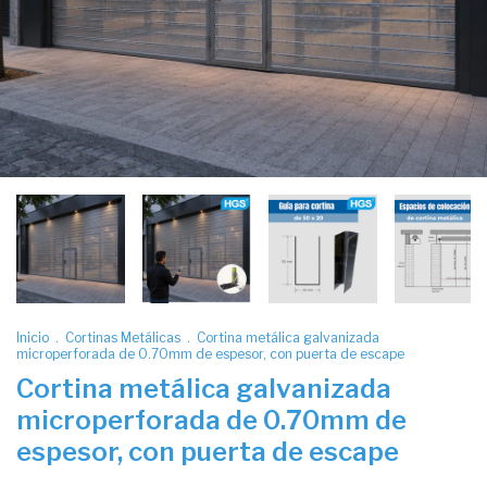
Inicio
.
Cortinas Metálicas
.
Cortina metálica galvanizada
microperforada de 0.70mm de espesor, con puerta de escape
Cortina metálica galvanizada
microperforada de 0.70mm de
espesor, con puerta de escape