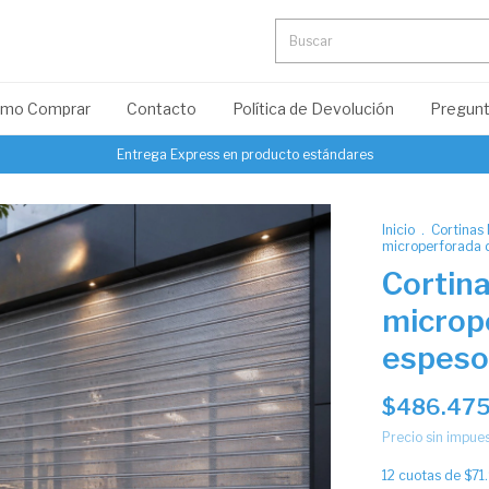
mo Comprar
Contacto
Política de Devolución
Pregunt
Entrega Express en producto estándares
Inicio
.
Cortinas 
microperforada 
Cortina
microp
espeso
$486.475
Precio sin impue
12
cuotas de
$71