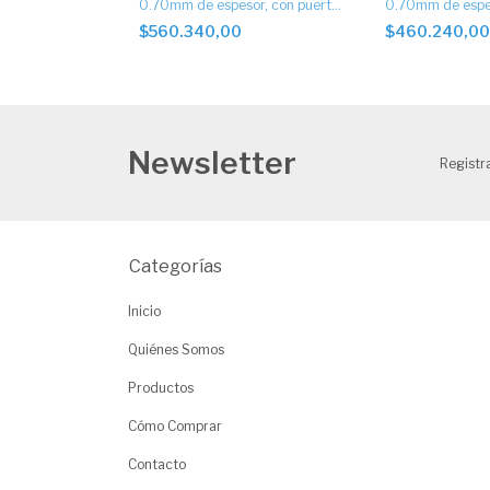
0.70mm de espesor, con puerta
0.70mm de espe
de escape.
$560.340,00
$460.240,0
Newsletter
Registra
Categorías
Inicio
Quiénes Somos
Productos
Cómo Comprar
Contacto