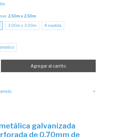
les
inas:
2.50m x 2.50m
3.00m x 3.00m
A medida
omático
envío
 metálica galvanizada
rforada de 0.70mm de