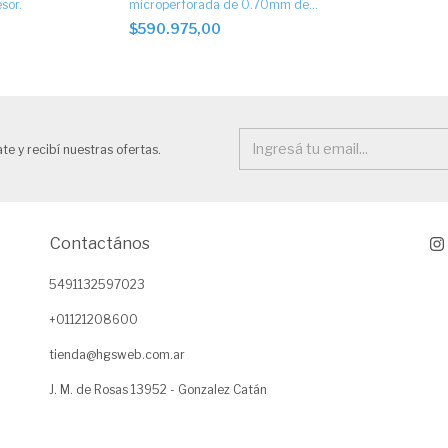
sor.
microperforada de 0.70mm de
espesor, con puerta de escape
0
$590.975,00
te y recibí nuestras ofertas.
Contactános
5491132597023
+01121208600
tienda@hgsweb.com.ar
J. M. de Rosas 13952 - Gonzalez Catán