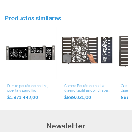
Productos similares
Frente portón corredizo,
Combo Portón corredizo
Combo
puerta y paño fijo
diseño tablillas con chapa
diseño
artística con motor
artísti
$1.971.442,00
$889.031,00
$669
Newsletter