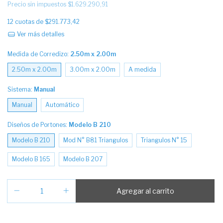
Precio sin impuestos
$1.629.290,91
12
cuotas de
$291.773,42
Ver más detalles
Medida de Corredizo:
2.50m x 2.00m
2.50m x 2.00m
3.00m x 2.00m
A medida
Sistema:
Manual
Manual
Automático
Diseños de Portones:
Modelo B 210
Modelo B 210
Mod N° B81 Triangulos
Triangulos N° 15
Modelo B 165
Modelo B 207