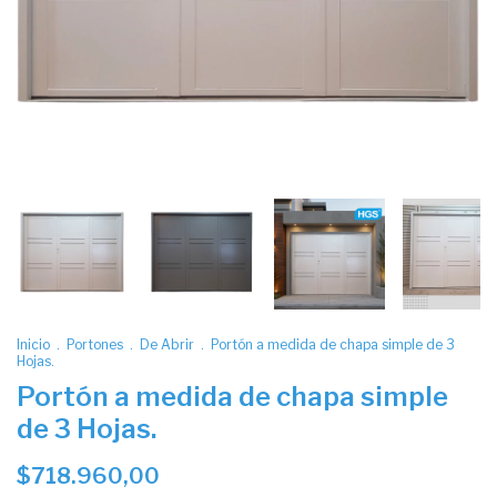
Inicio
.
Portones
.
De Abrir
.
Portón a medida de chapa simple de 3
Hojas.
Portón a medida de chapa simple
de 3 Hojas.
$718.960,00