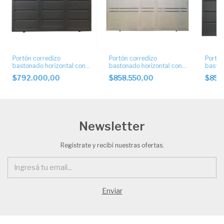
Portón corredizo
Portón corredizo
Portón
bastonado horizontal con
bastonado horizontal con
baston
puerta central
puerta central
puerta 
$792.000,00
$858.550,00
$858
Newsletter
Registrate y recibí nuestras ofertas.