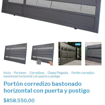
Inicio
.
Portones
.
Corredizos
.
Chapa Plegada
.
Portón corredizo
bastonado horizontal con puerta y postigo
Portón corredizo bastonado
horizontal con puerta y postigo
$858.550,00