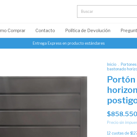
mo Comprar
Contacto
Política de Devolución
Pregunt
Entrega Express en producto estándares
Inicio
.
Portones
bastonado horizo
Portón
horizon
postig
$858.550
Precio sin impue
12
cuotas de
$12