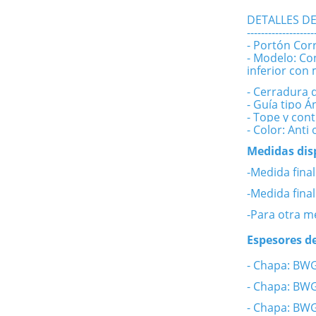
DETALLES D
-------------------
- Portón Cor
- Modelo: Co
inferior con
- Cerradura 
- Guía tipo Á
- Tope y cont
- Color: Anti 
Medidas dis
-Medida final
-Medida fina
-Para otra m
Espesores d
- Chapa: BW
- Chapa: BW
- Chapa: BW