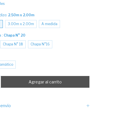
les
dizo:
2.50m x 2.00m
m
3.00m x 2.00m
A medida
a :
Chapa N° 20
Chapa N° 18
Chapa N°16
omático
envío