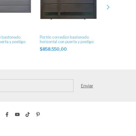
o bastonado
Portón corredizo bastonado
Portón corredi
uerta y postigo
horizontal con puerta y postigo
horizontal con p
$858.550,00
$858.550,00