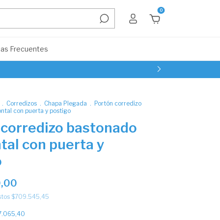
0
as Frecuentes
.
Corredizos
.
Chapa Plegada
.
Portón corredizo
ntal con puerta y postigo
 corredizo bastonado
tal con puerta y
o
,00
stos
$709.545,45
7.065,40