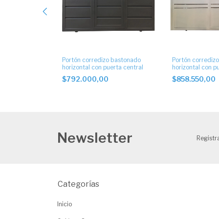
o bastonado
Portón corredizo bastonado
Portón corrediz
erta.
horizontal con puerta central
horizontal con p
$792.000,00
$858.550,00
Newsletter
Registra
Categorías
Inicio