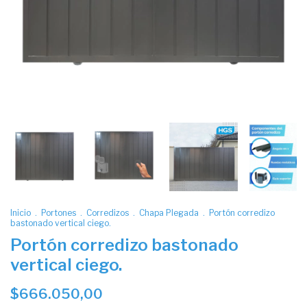
Inicio
.
Portones
.
Corredizos
.
Chapa Plegada
.
Portón corredizo
bastonado vertical ciego.
Portón corredizo bastonado
vertical ciego.
$666.050,00