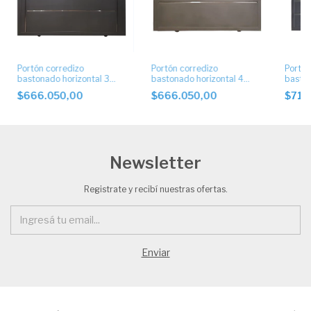
Portón corredizo
Portón corredizo
Portón
bastonado horizontal 3
bastonado horizontal 4
baston
buñas con apliques.
buñas con apliques
con ap
$666.050,00
$666.050,00
$715
Newsletter
Registrate y recibí nuestras ofertas.