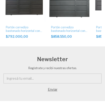
Portón corredizo
Portón corredizo
Portón
bastonado horizontal con
bastonado horizontal con
baston
puerta central
puerta lateral.
puerta
$792.000,00
$858.550,00
$858
Newsletter
Registrate y recibí nuestras ofertas.