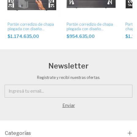
Portón corredizo de chapa
Portón corredizo de chapa
Portón
plegada con diseño
plegada con diseño
chapa 
artístico con motor
artístico.
artíst
$1.174.635,00
$954.635,00
$1.1
Newsletter
Registrate y recibí nuestras ofertas.
Categorías