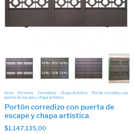
Inicio
.
Portones
.
Corredizos
.
Chapa Artistica
.
Portón corredizo con
puerta de escape y chapa artística
Portón corredizo con puerta de
escape y chapa artística
$1.147.135,00