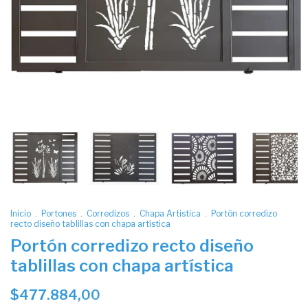
Inicio
.
Portones
.
Corredizos
.
Chapa Artistica
.
Portón corredizo
recto diseño tablillas con chapa artística
Portón corredizo recto diseño
tablillas con chapa artística
$477.884,00