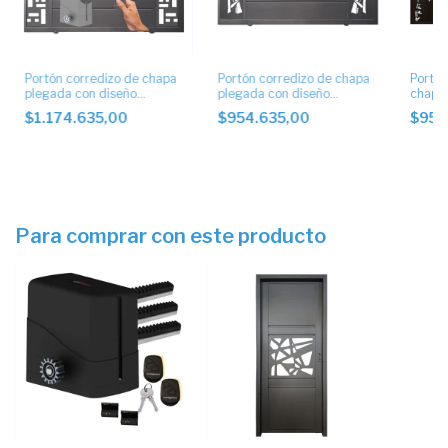
Portón corredizo de chapa
Portón corredizo de chapa
Portón
plegada con diseño
plegada con diseño
chapa 
artístico con motor
artístico.
artísti
$1.174.635,00
$954.635,00
$954
Para comprar con este producto