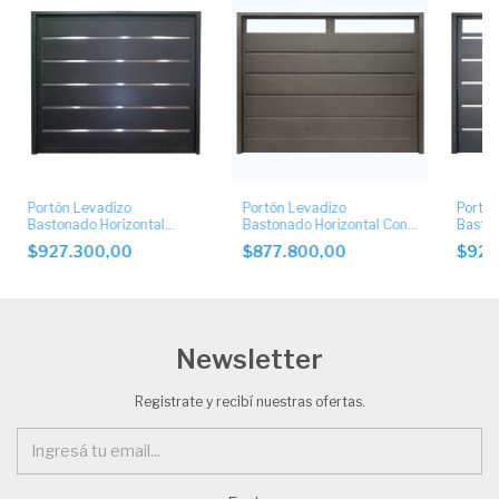
Portón Levadizo
Portón Levadizo
Portón
Bastonado Horizontal
Bastonado Horizontal Con
Baston
Ciego con Apliques de
Postigo Superior
Postig
$927.300,00
$877.800,00
$927
Acero Inoxidable
de Ace
Newsletter
Registrate y recibí nuestras ofertas.