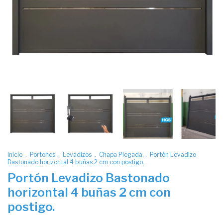
Inicio
.
Portones
.
Levadizos
.
Chapa Plegada
.
Portón Levadizo
Bastonado horizontal 4 buñas 2 cm con postigo.
Portón Levadizo Bastonado
horizontal 4 buñas 2 cm con
postigo.