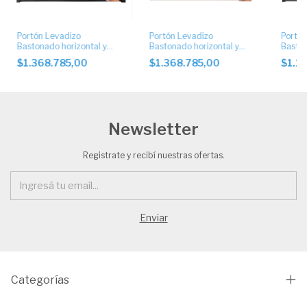
Portón Levadizo
Portón Levadizo
Portón
Bastonado horizontal y
Bastonado horizontal y
Baston
chapa artística
chapa artística
chapa 
$1.368.785,00
$1.368.785,00
$1.1
automático. Art. 1051
automáticos
Newsletter
Registrate y recibí nuestras ofertas.
Categorías