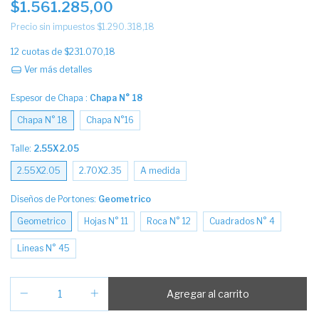
$1.561.285,00
Precio sin impuestos
$1.290.318,18
12
cuotas de
$231.070,18
Ver más detalles
Espesor de Chapa :
Chapa N° 18
Chapa N° 18
Chapa N°16
Talle:
2.55X2.05
2.55X2.05
2.70X2.35
A medida
Diseños de Portones:
Geometrico
Geometrico
Hojas N° 11
Roca N° 12
Cuadrados N° 4
Lineas N° 45