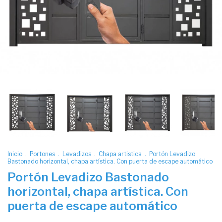
Inicio
.
Portones
.
Levadizos
.
Chapa artistica
.
Portón Levadizo
Bastonado horizontal, chapa artística. Con puerta de escape automático
Portón Levadizo Bastonado
horizontal, chapa artística. Con
puerta de escape automático