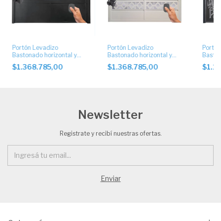
Portón Levadizo
Portón Levadizo
Portón
Bastonado horizontal y
Bastonado horizontal y
Baston
chapa artística
chapa artística
chapa 
$1.368.785,00
$1.368.785,00
$1.1
automático. Art. 1051
automáticos
Newsletter
Registrate y recibí nuestras ofertas.