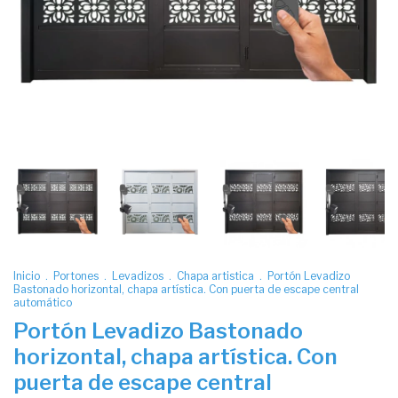
Inicio
.
Portones
.
Levadizos
.
Chapa artistica
.
Portón Levadizo
Bastonado horizontal, chapa artística. Con puerta de escape central
automático
Portón Levadizo Bastonado
horizontal, chapa artística. Con
puerta de escape central