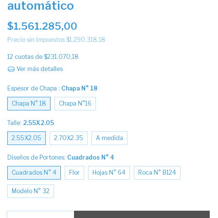
automático
$1.561.285,00
Precio sin impuestos
$1.290.318,18
12
cuotas de
$231.070,18
Ver más detalles
Espesor de Chapa :
Chapa N° 18
Chapa N° 18
Chapa N°16
Talle:
2.55X2.05
2.55X2.05
2.70X2.35
A medida
Diseños de Portones:
Cuadrados N° 4
Cuadrados N° 4
Flor
Hojas N° 64
Roca N° B124
Modelo N° 32