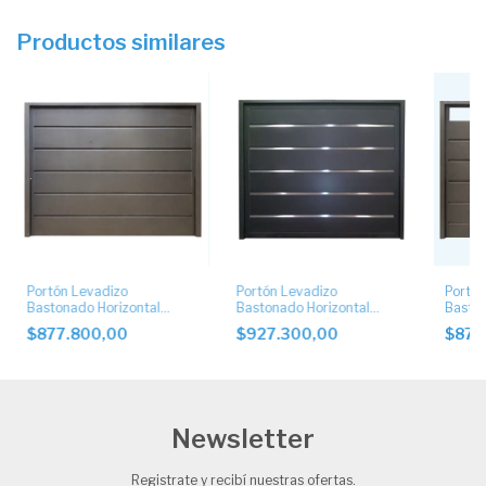
Productos similares
Portón Levadizo
Portón Levadizo
Portón
Bastonado Horizontal
Bastonado Horizontal
Baston
Ciego
Ciego con Apliques de
Postig
$877.800,00
$927.300,00
$877
Acero Inoxidable
Newsletter
Registrate y recibí nuestras ofertas.