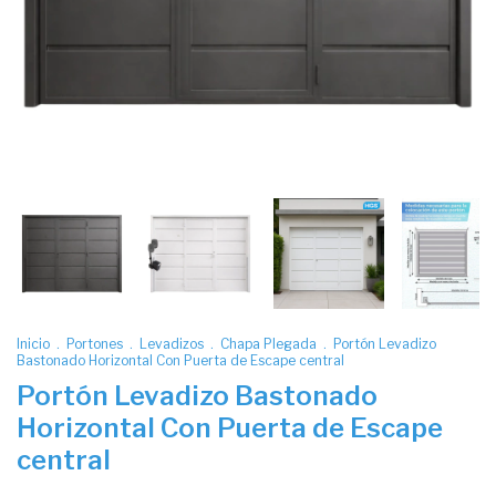
Inicio
.
Portones
.
Levadizos
.
Chapa Plegada
.
Portón Levadizo
Bastonado Horizontal Con Puerta de Escape central
Portón Levadizo Bastonado
Horizontal Con Puerta de Escape
central