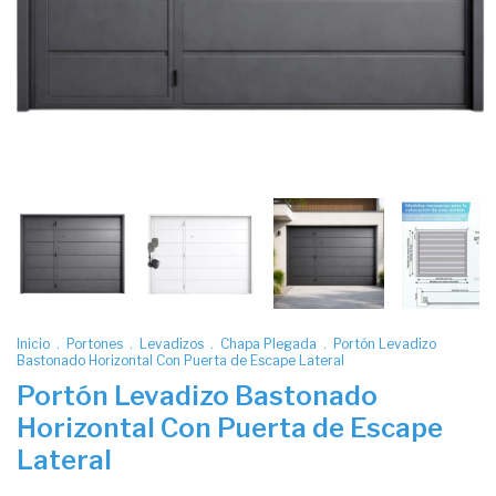
Inicio
.
Portones
.
Levadizos
.
Chapa Plegada
.
Portón Levadizo
Bastonado Horizontal Con Puerta de Escape Lateral
Portón Levadizo Bastonado
Horizontal Con Puerta de Escape
Lateral