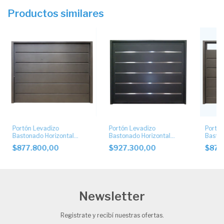
Productos similares
Portón Levadizo
Portón Levadizo
Portón
Bastonado Horizontal
Bastonado Horizontal
Baston
Ciego
Ciego con Apliques de
Postig
$877.800,00
$927.300,00
$877
Acero Inoxidable
Newsletter
Registrate y recibí nuestras ofertas.