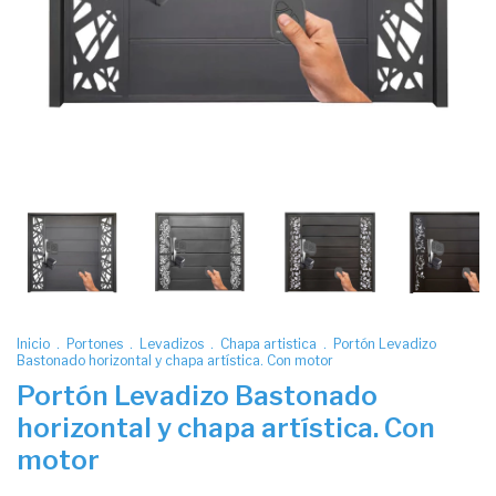
Inicio
.
Portones
.
Levadizos
.
Chapa artistica
.
Portón Levadizo
Bastonado horizontal y chapa artística. Con motor
Portón Levadizo Bastonado
horizontal y chapa artística. Con
motor