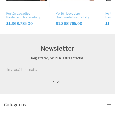
Portón Levadizo
Portón Levadizo
Portón
Bastonado horizontal y
Bastonado horizontal y
Baston
chapa artística
chapa artística
chapa 
$1.368.785,00
$1.368.785,00
$1.1
automático. Art. 1051
automáticos
Newsletter
Registrate y recibí nuestras ofertas.
Categorías