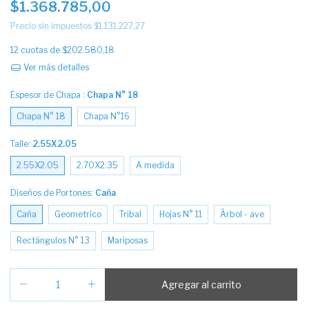
$1.368.785,00
Precio sin impuestos
$1.131.227,27
12
cuotas de
$202.580,18
Ver más detalles
Espesor de Chapa :
Chapa N° 18
Chapa N° 18
Chapa N°16
Talle:
2.55X2.05
2.55X2.05
2.70X2.35
A medida
Diseños de Portones:
Caña
Caña
Geometrico
Tribal
Hojas N° 11
Árbol - ave
Rectángulos N° 13
Mariposas