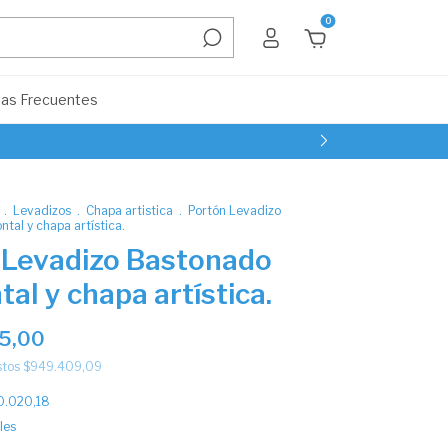
0
as Frecuentes
.
Levadizos
.
Chapa artistica
.
Portón Levadizo
tal y chapa artística.
 Levadizo Bastonado
tal y chapa artística.
85,00
stos
$949.409,09
0.020,18
les