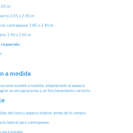
2.00 m
arco: 2.55 x 2.05 m
con contrapesos: 2.85 x 2.40 m
ibre: 2.40 x 1.90 m
r requerido:
m
ón a medida
os este modelo a medida, adaptándolo al espacio
lograr un encaje preciso y un funcionamiento correcto.
te
idas del vano y espacio interior antes de la compra
cio lateral para contrapesos
o para instalar