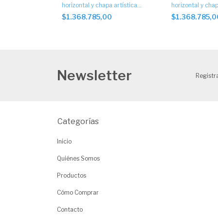
 artística. Con
horizontal y chapa artística
horizontal y chap
 central
automático. Art. 1051
automáticos
0
$1.368.785,00
$1.368.785,
Newsletter
Registra
Categorías
Inicio
Quiénes Somos
Productos
Cómo Comprar
Contacto