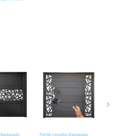
o Bastonado
Portón Levadizo Bastonado
Portón Levadiz