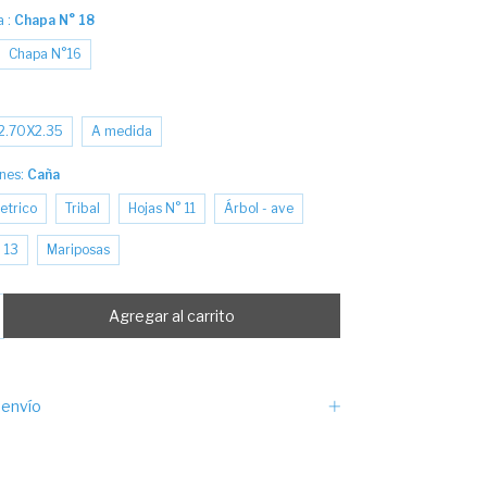
a :
Chapa N° 18
Chapa N°16
2.70X2.35
A medida
ones:
Caña
trico
Tribal
Hojas N° 11
Árbol - ave
 13
Mariposas
envío