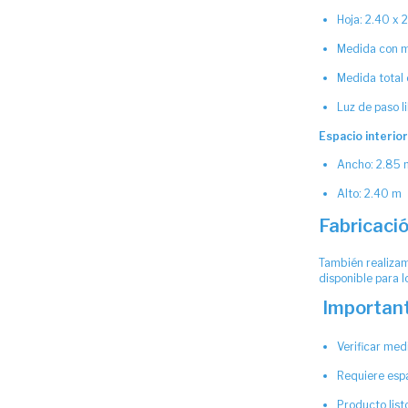
Hoja: 2.40 x 
Medida con m
Medida total 
Luz de paso l
Espacio interio
Ancho: 2.85 
Alto: 2.40 m
Fabricaci
También realizam
disponible para 
Importan
Verificar med
Requiere espa
Producto list