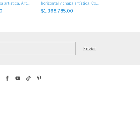
a artística. Art.
horizontal y chapa artística. Con
horizontal, chap
motor
puerta de esca
00
$1.368.785,00
$1.341.285,