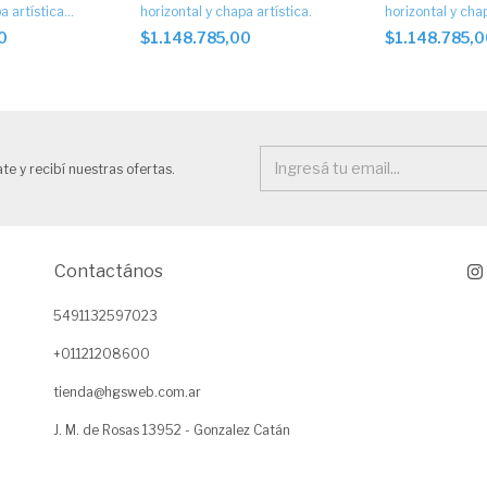
a artística
horizontal y chapa artística.
horizontal y chap
1051
00
$1.148.785,00
$1.148.785,
te y recibí nuestras ofertas.
Contactános
5491132597023
+01121208600
tienda@hgsweb.com.ar
J. M. de Rosas 13952 - Gonzalez Catán