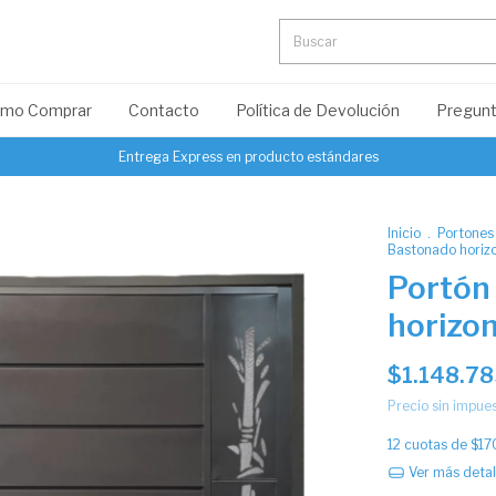
mo Comprar
Contacto
Política de Devolución
Pregunt
Entrega Express en producto estándares
Inicio
.
Portones
Bastonado horizon
Portón
horizon
$1.148.7
Precio sin impue
12
cuotas de
$17
Ver más detal