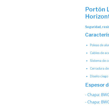
Portón 
Horizont
Seguridad, resi
Caracterís
Poleas de al
Cables de ac
Sistema de c
Cerradura de 
Diseño ciego
Espesor d
- Chapa: BW
- Chapa: BW