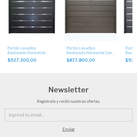
Portón Levadizo
Portón Levadizo
Portón
Bastonado Horizontal
Bastonado Horizontal Con
Baston
Ciego con Apliques de
Postigo Superior
Postig
$927.300,00
$877.800,00
$927
Acero Inoxidable
de Ace
Newsletter
Registrate y recibí nuestras ofertas.