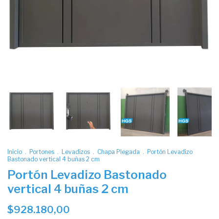
Inicio
.
Portones
.
Levadizos
.
Chapa Plegada
.
Portón Levadizo
Bastonado vertical 4 buñas 2 cm
Portón Levadizo Bastonado
vertical 4 buñas 2 cm
$928.180,00