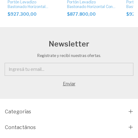
Portón Levadizo
Portón Levadizo
Portón
Bastonado Horizontal
Bastonado Horizontal Con
Baston
Ciego con Apliques de
Postigo Superior
Postig
$927.300,00
$877.800,00
$927
Acero Inoxidable
de Ace
Newsletter
Registrate y recibí nuestras ofertas.
Categorías
Contactános