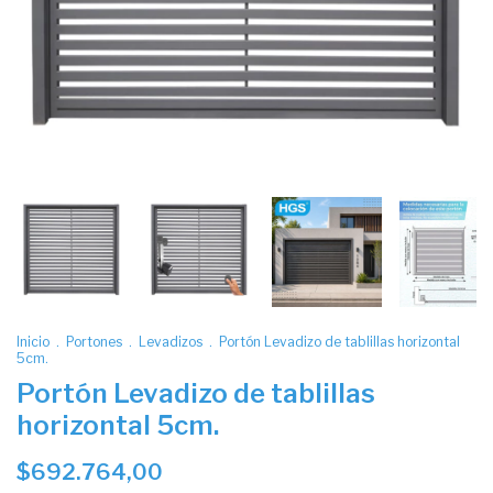
Inicio
.
Portones
.
Levadizos
.
Portón Levadizo de tablillas horizontal
5cm.
Portón Levadizo de tablillas
horizontal 5cm.
$692.764,00