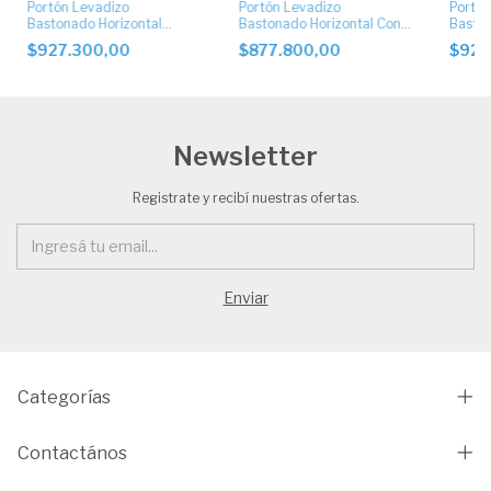
Portón Levadizo
Portón Levadizo
Portón
Bastonado Horizontal
Bastonado Horizontal Con
Baston
Ciego con Apliques de
Postigo Superior
Postig
$927.300,00
$877.800,00
$927
Acero Inoxidable
de Ace
Newsletter
Registrate y recibí nuestras ofertas.
Categorías
Contactános