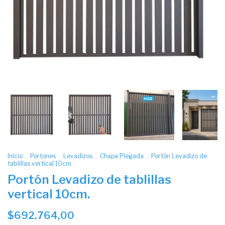
Inicio
.
Portones
.
Levadizos
.
Chapa Plegada
.
Portón Levadizo de
tablillas vertical 10cm.
Portón Levadizo de tablillas
vertical 10cm.
$692.764,00