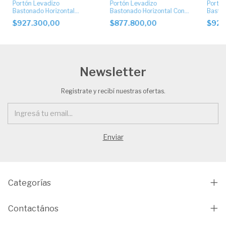
Portón Levadizo
Portón Levadizo
Portón
Bastonado Horizontal
Bastonado Horizontal Con
Baston
Ciego con Apliques de
Postigo Superior
Postig
$927.300,00
$877.800,00
$927
Acero Inoxidable
de Ace
Newsletter
Registrate y recibí nuestras ofertas.
Categorías
Contactános