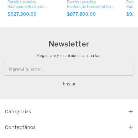
Portón Levadizo
Portón Levadizo
Portón
Bastonado Horizontal
Bastonado Horizontal Con
Baston
Ciego con Apliques de
Postigo Superior
Postig
$927.300,00
$877.800,00
$927
Acero Inoxidable
de Ace
Newsletter
Registrate y recibí nuestras ofertas.
Categorías
Contactános