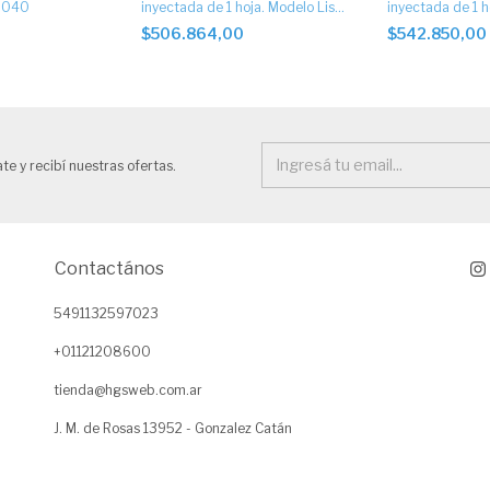
 6040
inyectada de 1 hoja. Modelo Liso
inyectada de 1 h
con barral y apliques símil
con barral y apli
$506.864,00
$542.850,00
aluminioCod. 6011
aluminio Cod. 6
te y recibí nuestras ofertas.
Contactános
5491132597023
+01121208600
tienda@hgsweb.com.ar
J. M. de Rosas 13952 - Gonzalez Catán