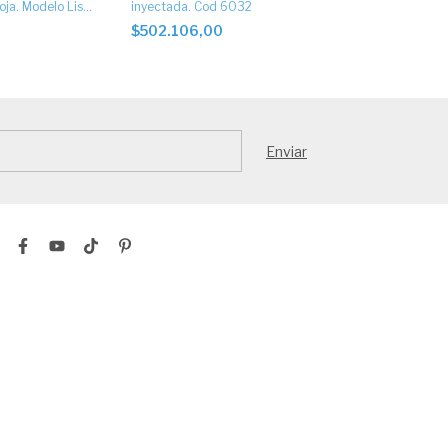
oja. Modelo Liso
inyectada. Cod 6032
inyectada. Cod
ques símil
$502.106,00
$511.929,0
023