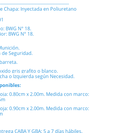
-----------------------------------------------
le Chapa: Inyectada en Poliuretano
01
o: BWG N° 18.
rior: BWG N° 18.
Munición.
a de Seguridad.
ibarreta.
oxido gris grafito o blanco.
cha o Izquierda según Necesidad.
ponibles:
oja: 0.80cm x 2.00m. Medida con marco:
05m
oja: 0.90cm x 2.00m. Medida con marco:
5m
trega CABA Y GBA: 5 a 7 días hábiles.