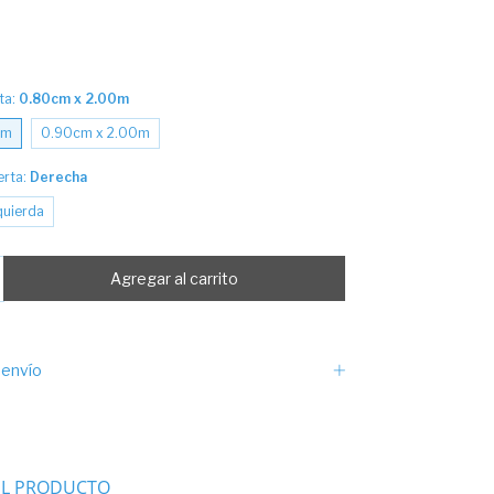
ta:
0.80cm x 2.00m
0m
0.90cm x 2.00m
erta:
Derecha
quierda
envío
EL PRODUCTO