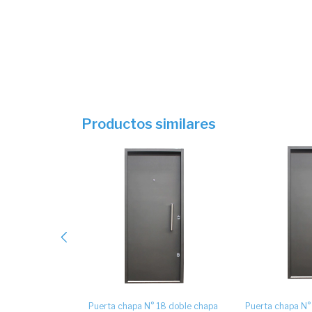
Productos similares
 18 doble chapa
Puerta chapa N° 18 doble chapa
Puerta chapa N°