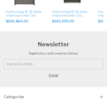
Puerta chapa N° 18 doble
Puerta chapa N° 18 doble
Puerta
chapa inyectada. Cod.
chapa inyectada. Cod
chapa 
6001
6040
Modelo
$506.864,00
$543.399,00
$506
apliqu
6011
Newsletter
Registrate y recibí nuestras ofertas.
Categorías