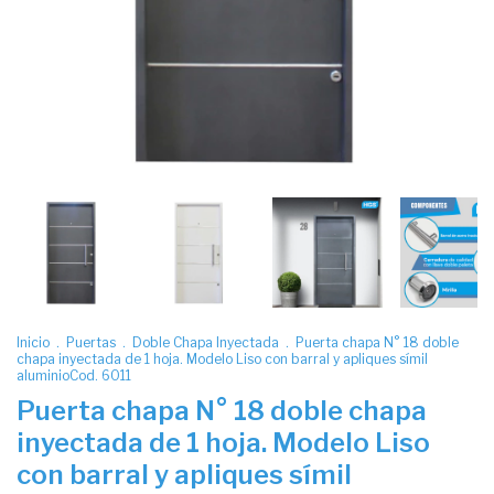
Inicio
.
Puertas
.
Doble Chapa Inyectada
.
Puerta chapa N° 18 doble
chapa inyectada de 1 hoja. Modelo Liso con barral y apliques símil
aluminioCod. 6011
Puerta chapa N° 18 doble chapa
inyectada de 1 hoja. Modelo Liso
con barral y apliques símil