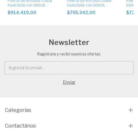
Puerta de entrada chapa
Puerta de entrada chapa
Puerta
inyectada con lateral
inyectada con lateral
inyect
artístico. Cod 5004
artístico. Cod 7011
artíst
$914.419,00
$705.342,00
$720
Newsletter
Registrate y recibí nuestras ofertas.
Categorías
Contactános