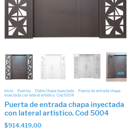
Inicio
.
Puertas
.
Doble Chapa Inyectada
.
Puerta de entrada chapa
inyectada con lateral artístico. Cod 5004
Puerta de entrada chapa inyectada
con lateral artístico. Cod 5004
$914.419,00