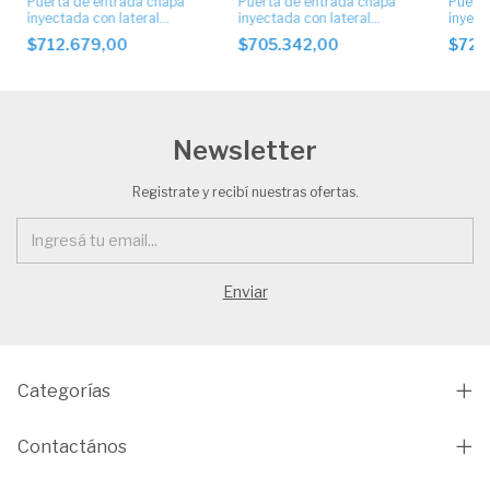
Puerta de entrada chapa
Puerta de entrada chapa
Puerta
inyectada con lateral
inyectada con lateral
inyect
artístico. Cod 5004
artístico. Cod 7011
artíst
$712.679,00
$705.342,00
$720
Newsletter
Registrate y recibí nuestras ofertas.
Categorías
Contactános