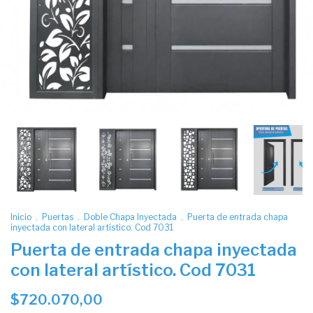
Inicio
.
Puertas
.
Doble Chapa Inyectada
.
Puerta de entrada chapa
inyectada con lateral artístico. Cod 7031
Puerta de entrada chapa inyectada
con lateral artístico. Cod 7031
$720.070,00