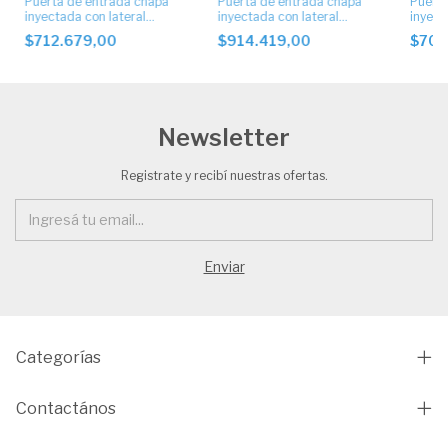
Puerta de entrada chapa
Puerta de entrada chapa
Puerta
inyectada con lateral
inyectada con lateral
inyect
artístico. Cod 5004
artístico. Cod 5004
artíst
$712.679,00
$914.419,00
$705
Newsletter
Registrate y recibí nuestras ofertas.
Categorías
Contactános