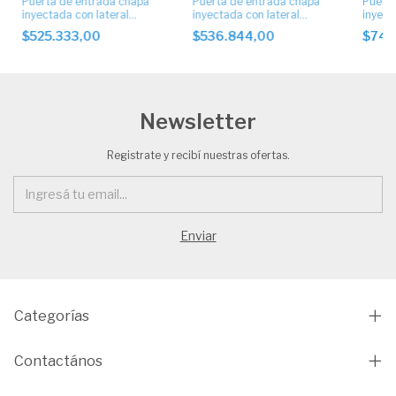
Puerta de entrada chapa
Puerta de entrada chapa
Puerta
inyectada con lateral
inyectada con lateral
inyect
artístico.
artístico. Cod. 5021
artíst
$525.333,00
$536.844,00
$742
Newsletter
Registrate y recibí nuestras ofertas.
Categorías
Contactános