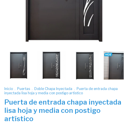
Inicio
.
Puertas
.
Doble Chapa Inyectada
.
Puerta de entrada chapa
inyectada lisa hoja y media con postigo artístico
Puerta de entrada chapa inyectada
lisa hoja y media con postigo
artístico