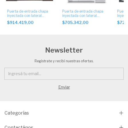
Puerta de entrada chapa
Puerta de entrada chapa
Puerta
inyectada con lateral
inyectada con lateral
inyect
artístico. Cod 5004
artístico. Cod 7011
artíst
$914.419,00
$705.342,00
$720
Newsletter
Registrate y recibí nuestras ofertas.
Categorías
Contactános