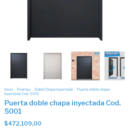
Inicio
.
Puertas
.
Doble Chapa Inyectada
.
Puerta doble chapa
inyectada Cod. 5001
Puerta doble chapa inyectada Cod.
5001
$472.109,00