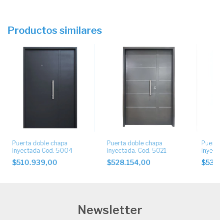
Productos similares
Puerta doble chapa
Puerta doble chapa
Puerta
inyectada Cod. 5004
inyectada. Cod. 5021
inyect
$510.939,00
$528.154,00
$538
Newsletter