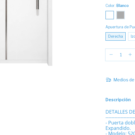
Color:
Blanco
Apuertura de Pu
Derecha
Iz
Medios de 
Descripción
DETALLES D
-------------------
- Puerta dob
Expandido.
- Modelo: 52