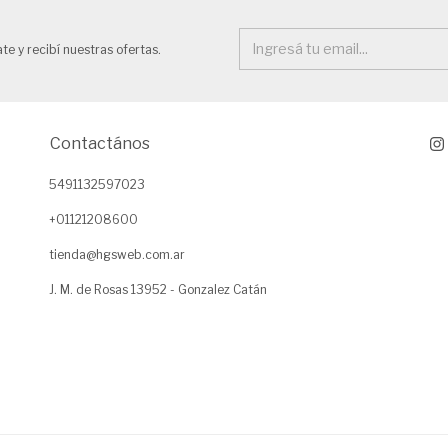
te y recibí nuestras ofertas.
Contactános
5491132597023
+01121208600
tienda@hgsweb.com.ar
J. M. de Rosas 13952 - Gonzalez Catán