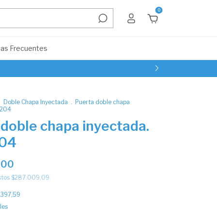
0
as Frecuentes
.
Doble Chapa Inyectada
.
Puerta doble chapa
5204
doble chapa inyectada.
204
,00
stos
$287.009,09
.397,59
les