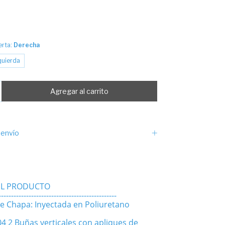
erta:
Derecha
quierda
envío
EL PRODUCTO
-----------------------------------------------
le Chapa: Inyectada en Poliuretano
04 2 Buñas verticales con apliques de