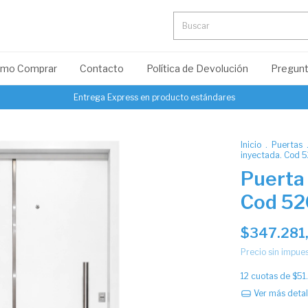
mo Comprar
Contacto
Política de Devolución
Pregunt
Entrega Express en producto estándares
Inicio
.
Puertas
inyectada. Cod 
Puerta 
Cod 5
$347.281
Precio sin impue
12
cuotas de
$51
Ver más detal