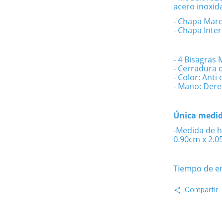
acero inoxid
- Chapa Marc
- Chapa Inte
- 4 Bisagras 
- Cerradura 
- Color: Anti 
- Mano: Dere
Única medid
-Medida de h
0.90cm x 2.
Tiempo de en
Compartir