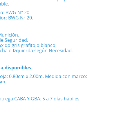
able.
o: BWG N° 20.
rior: BWG N° 20.
Munición.
de Seguridad.
oxido gris grafito o blanco.
cha o Izquierda según Necesidad.
a disponibles
oja: 0.80cm x 2.00m. Medida con marco:
05m
trega CABA Y GBA: 5 a 7 días hábiles.