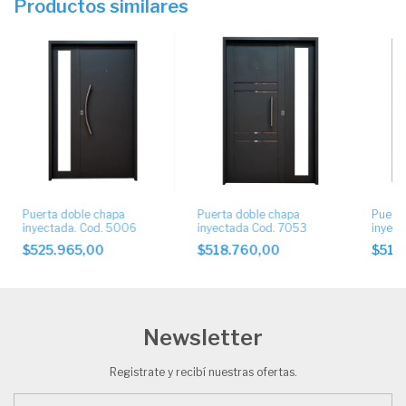
Productos similares
Puerta doble chapa
Puerta doble chapa
Puerta
inyectada. Cod. 5006
inyectada Cod. 7053
inyec
$525.965,00
$518.760,00
$518
Newsletter
Registrate y recibí nuestras ofertas.