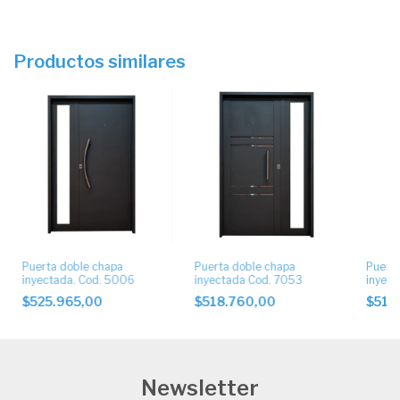
Productos similares
Puerta doble chapa
Puerta doble chapa
Puerta
inyectada. Cod. 5006
inyectada Cod. 7053
inyect
$525.965,00
$518.760,00
$518
Newsletter