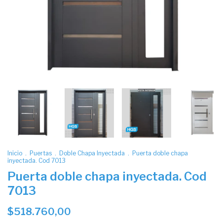
Inicio
.
Puertas
.
Doble Chapa Inyectada
.
Puerta doble chapa
inyectada. Cod 7013
Puerta doble chapa inyectada. Cod
7013
$518.760,00