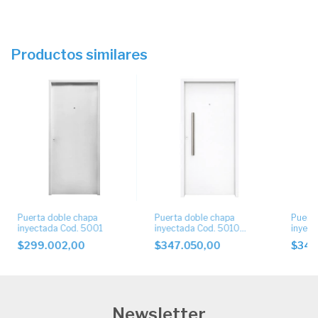
Productos similares
Puerta doble chapa
Puerta doble chapa
Puerta
inyectada Cod. 5001
inyectada Cod. 5010
inyect
Barral de 75 cm recto
Barral
$299.002,00
$347.050,00
$347
Newsletter