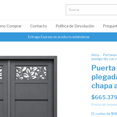
mo Comprar
Contacto
Política de Devolución
Pregunt
Entrega Express en producto estándares
Inicio
.
Portones
postigo fijo con 
Puerta
plegada
chapa a
$665.379
Precio sin impue
12
cuotas de
$98