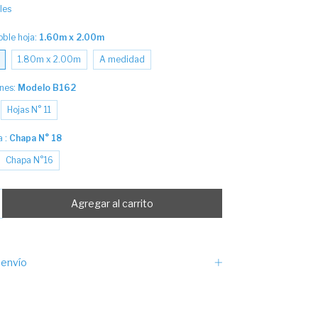
les
ble hoja:
1.60m x 2.00m
1.80m x 2.00m
A medidad
ones:
Modelo B162
Hojas N° 11
a :
Chapa N° 18
Chapa N°16
envío