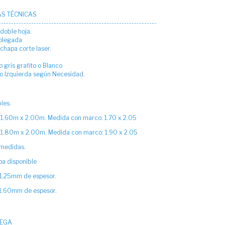
AS TÉCNICAS
---------------------------------------------------------------
 doble hoja.
 plegada
n chapa corte laser.
o gris grafito o Blanco
o Izquierda según Necesidad.
les.
 1.60m x 2.00m. Medida con marco: 1.70 x 2.05
 1.80m x 2.00m. Medida con marco: 1.90 x 2.05
 medidas.
a disponible
 1.25mm de espesor.
 1.60mm de espesor.
REGA