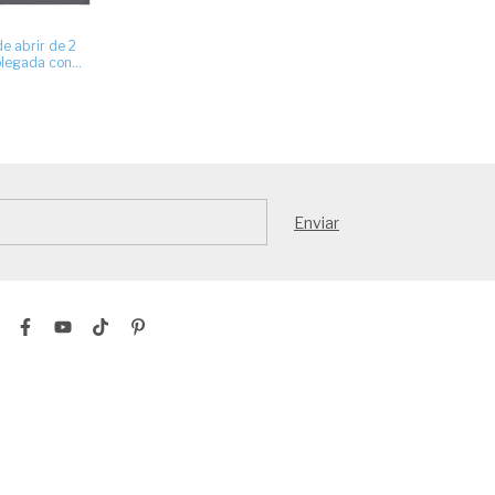
de abrir de 2
plegada con
0