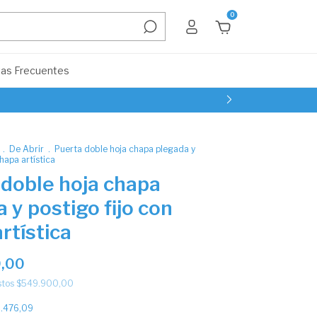
0
as Frecuentes
.
De Abrir
.
Puerta doble hoja chapa plegada y
chapa artística
 doble hoja chapa
 y postigo fijo con
rtística
,00
stos
$549.900,00
.476,09