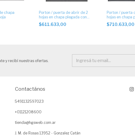
de chapa
Porton / puerta de abrir de 2
Porton / puerta 
hoja
hojas en chapa plegada con
hojas en chapa 
postigo inferior.
postigo lateral
0
$611.633,00
$710.633,0
te y recibí nuestras ofertas.
Contactános
5491132597023
+01121208600
tienda@hgsweb.com.ar
J. M. de Rosas 13952 - Gonzalez Catán