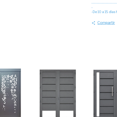
-------------------
-
-De 10 a 15 días
Compartir