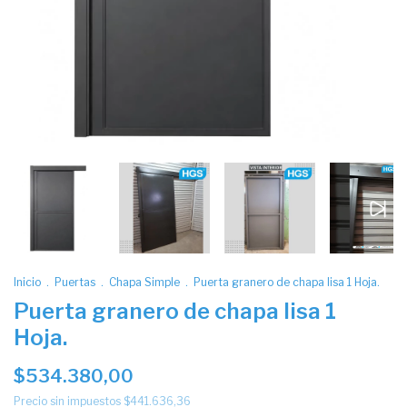
Inicio
.
Puertas
.
Chapa Simple
.
Puerta granero de chapa lisa 1 Hoja.
Puerta granero de chapa lisa 1
Hoja.
$534.380,00
Precio sin impuestos
$441.636,36